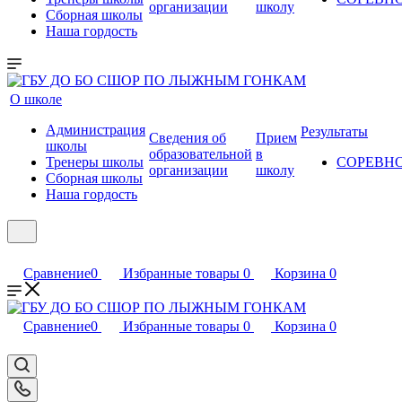
организации
школу
Сборная школы
Наша гордость
О школе
Администрация
Результаты
Сведения об
Прием
школы
образовательной
в
Тренеры школы
СОРЕВН
организации
школу
Сборная школы
Наша гордость
Сравнение
0
Избранные товары
0
Корзина
0
Сравнение
0
Избранные товары
0
Корзина
0