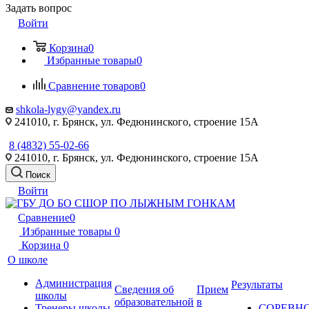
Задать вопрос
Войти
Корзина
0
Избранные товары
0
Сравнение товаров
0
shkola-lygy@yandex.ru
241010, г. Брянск, ул. Федюнинского, строение 15А
8 (4832) 55-02-66
241010, г. Брянск, ул. Федюнинского, строение 15А
Поиск
Войти
Сравнение
0
Избранные товары
0
Корзина
0
О школе
Администрация
Результаты
Сведения об
Прием
школы
образовательной
в
Тренеры школы
СОРЕВН