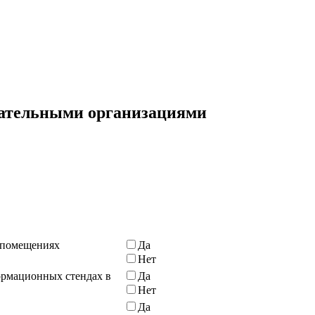
овательными организациями
 помещениях
Да
Нет
ормационных стендах в
Да
Нет
Да