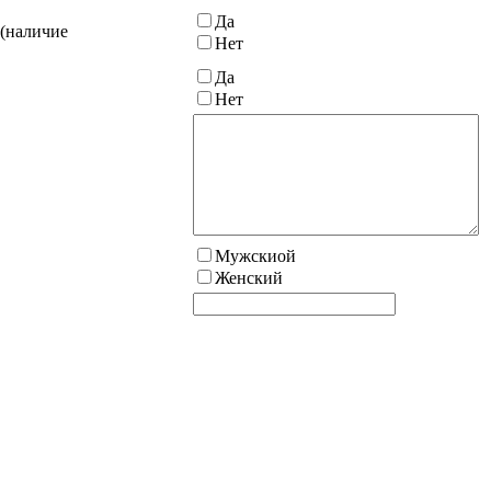
Да
 (наличие
Нет
Да
Нет
Мужскиой
Женский