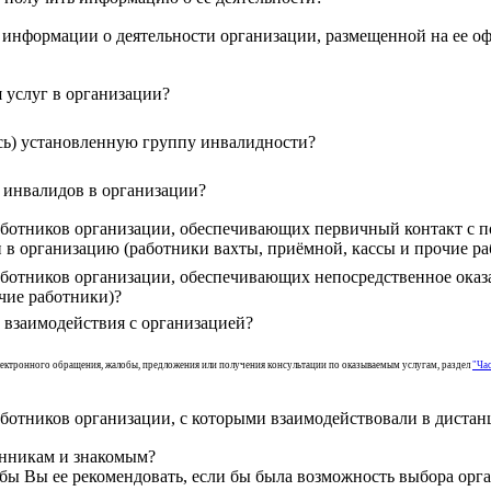
информации о деятельности организации, размещенной на ее о
 услуг в организации?
есь) установленную группу инвалидности?
 инвалидов в организации?
ботников организации, обеспечивающих первичный контакт с п
в организацию (работники вахты, приёмной, кассы и прочие ра
ботников организации, обеспечивающих непосредственное оказ
чие работники)?
взаимодействия с организацией?
электронного обращения, жалобы, предложения или получения консультации по оказываемым услугам, раздел
"Ча
ботников организации, с которыми взаимодействовали в диста
енникам и знакомым?
 бы Вы ее рекомендовать, если бы была возможность выбора орг