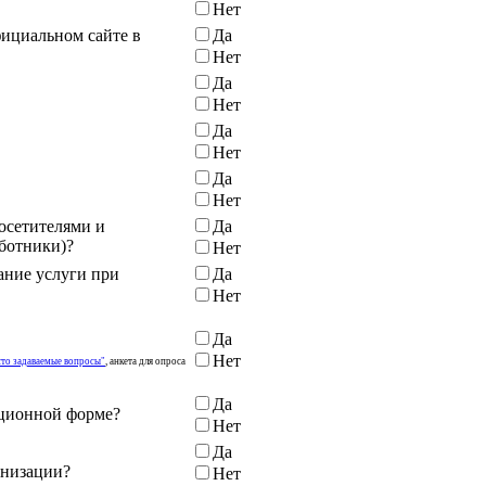
Нет
фициальном сайте в
Да
Нет
Да
Нет
Да
Нет
Да
Нет
осетителями и
Да
ботники)?
Нет
ание услуги при
Да
Нет
Да
Нет
сто задаваемые вопросы"
, анкета для опроса
Да
нционной форме?
Нет
Да
анизации?
Нет